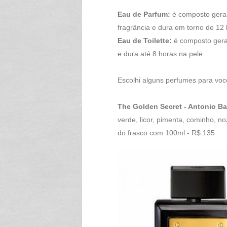
Eau de Parfum:
é composto gera
fragrância e dura em torno de 12 
Eau de Toilette:
é composto gera
e dura até 8 horas na pele.
Escolhi alguns perfumes para voc
The Golden Secret - Antonio B
verde, licor, pimenta, cominho, 
do frasco com 100ml - R$ 135.