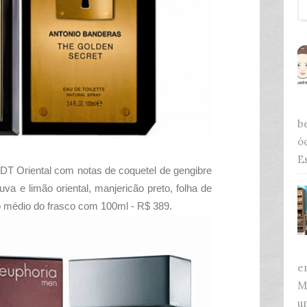
b
ó
Es
DT Oriental com notas de
coquetel de gengibre
va e limão oriental, manjericão preto, folha de
to médio do frasco com 100ml - R$ 389.
e
M
u