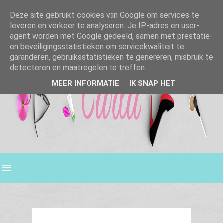
Deze site gebruikt cookies van Google om services te
leveren en verkeer te analyseren. Je IP-adres en user-
agent worden met Google gedeeld, samen met prestatie-
en beveiligingsstatistieken om servicekwaliteit te
garanderen, gebruiksstatistieken te genereren, misbruik te
detecteren en maatregelen te treffen.
MEER INFORMATIE
IK SNAP HET