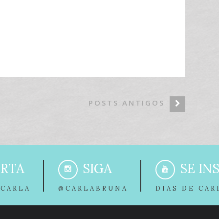
POSTS ANTIGOS
RTA
SIGA
SE IN
 CARLA
@CARLABRUNA
DIAS DE CAR