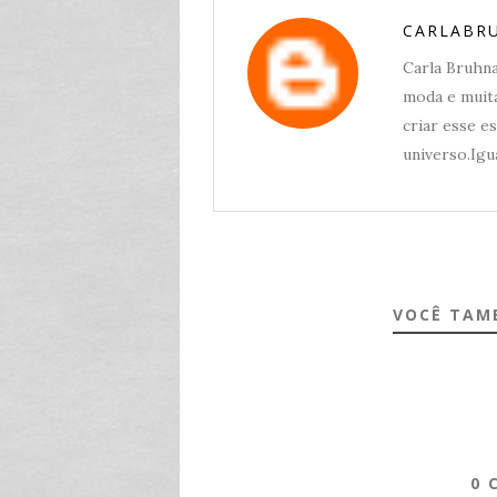
CARLABR
Carla Bruhna,
moda e muita
criar esse e
universo.Igua
VOCÊ TAM
0 