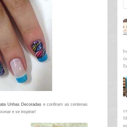
b
ó
Es
ata Unhas Decoradas
e confiram as centenas
e
onar e se inspirar!
M
u