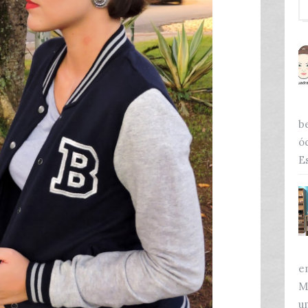
b
ó
Es
e
M
u