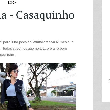
LOOK
ia - Casaquinho
i para ir na peça do
Whindersson Nunes
que
í. Todas sabemos que no teatro o ar é bem
super bem.
C