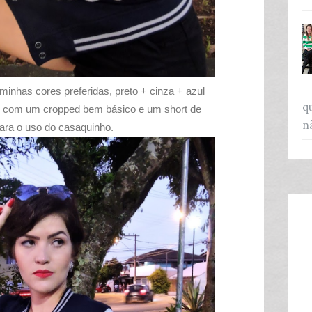
inhas cores preferidas, preto + cinza + azul
q
 com um cropped bem básico e um short de
n
para o uso do casaquinho.