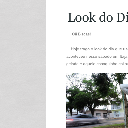
Look do D
Oii Biscas!
Hoje trago o look do dia que use
aconteceu nesse sábado em Itaja
gelado e aquele casaquinho cai 