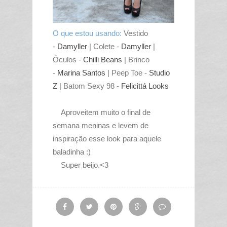
O que estou usando:
Vestido
-
Damyller
| Colete -
Damyller
|
Óculos -
Chilli Beans
| Brinco
-
Marina Santos
| Peep Toe -
Studio
Z
| Batom Sexy 98 -
Felicittá Looks
Aproveitem muito o final de
semana meninas e levem de
inspiração esse look para aquele
baladinha :)
Super beijo.<3