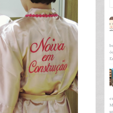
b
ó
Es
e
M
u