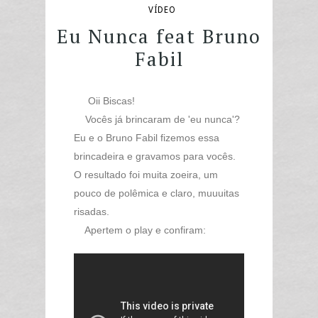
VÍDEO
Eu Nunca feat Bruno
Fabil
Oii Biscas!
Vocês já brincaram de 'eu nunca'?
Eu e o Bruno Fabil fizemos essa
brincadeira e gravamos para vocês.
O resultado foi muita zoeira, um
pouco de polêmica e claro, muuuitas
risadas.
Apertem o play e confiram: