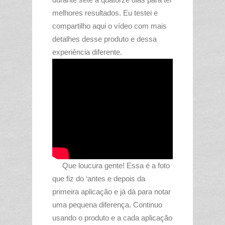
melhores resultados.
Eu testei e
compartilho aqui o vídeo com mais
detalhes desse produto e dessa
experiência diferente.
Que loucura gente! Essa é a foto
que fiz do ‘antes e depois da
primeira aplicação e já dá para notar
uma pequena diferença. Continuo
usando o produto e a cada aplicação