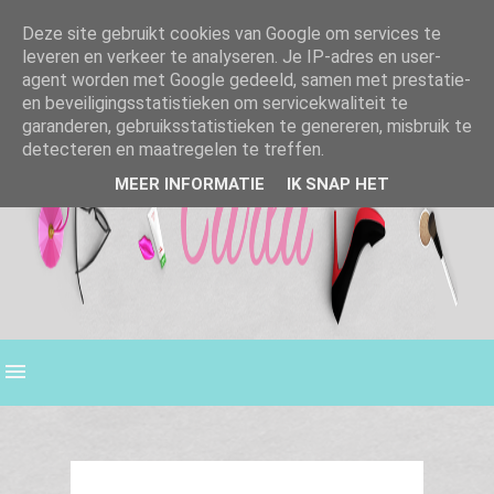
Deze site gebruikt cookies van Google om services te
leveren en verkeer te analyseren. Je IP-adres en user-
agent worden met Google gedeeld, samen met prestatie-
en beveiligingsstatistieken om servicekwaliteit te
garanderen, gebruiksstatistieken te genereren, misbruik te
detecteren en maatregelen te treffen.
MEER INFORMATIE
IK SNAP HET