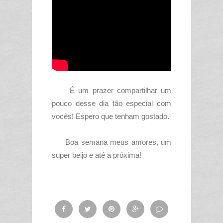
É um prazer compartilhar um
pouco desse dia tão especial com
vocês! Espero que tenham gostado.
Boa semana meus amores, um
super beijo e até a próxima!