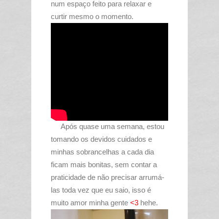
num espaço feito para relaxar e
curtir mesmo o momento.
Após quase uma semana, estou
tomando os devidos cuidados e
minhas sobrancelhas a cada dia
ficam mais bonitas, sem contar a
praticidade de não precisar arrumá-
las toda vez que eu saio, isso é
muito amor minha gente
<3
hehe.