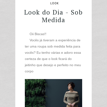
LOOK
Look do Dia - Sob
Medida
Oii Biscas!!
Vocês já tiveram a experiência de
ter uma roupa sob medida feita para
vocês? Eu tenho várias e adoro essa
certeza de que o look ficará do
jeitinho que desejo e perfeito no meu
corpo