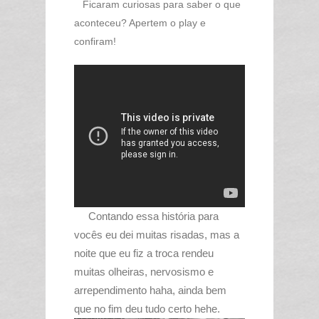
Ficaram curiosas para saber o que
aconteceu? Apertem o play e
confiram!
Contando essa história para
vocês eu dei muitas risadas, mas a
noite que eu fiz a troca rendeu
muitas olheiras, nervosismo e
arrependimento haha, ainda bem
que no fim deu tudo certo hehe.