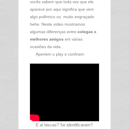
vocês sabem que toda vez que ele
aparece por aqui significa que vem
algo polêmico ou muito engraçado
hehe. Neste vídeo mostramos
algumas diferenças entre
colegas x
melhores amigos
em várias
ocasiões da vida...
Apertem o play e confiram:
E aí biscas? Se identificaram?