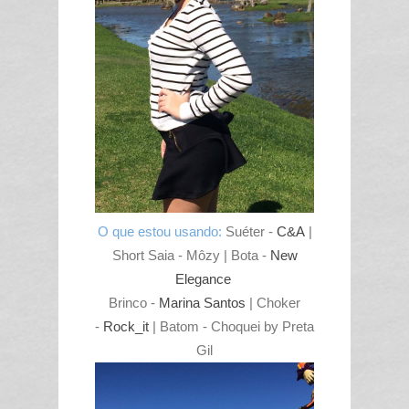
O que estou usando:
Suéter -
C&A
|
Short Saia - Môzy | Bota -
New
Elegance
Brinco -
Marina Santos
| Choker
-
Rock_it
| Batom - Choquei by Preta
Gil