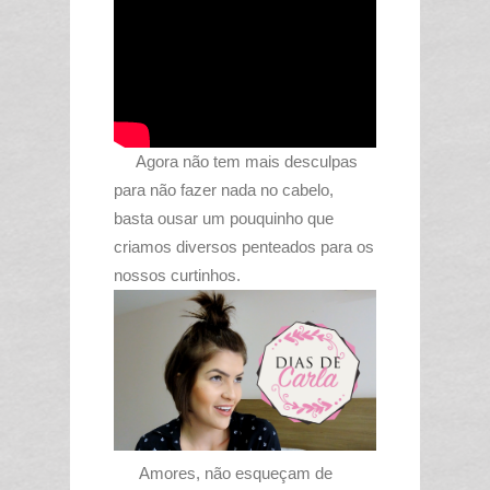
Agora não tem mais desculpas
para não fazer nada no cabelo,
basta ousar um pouquinho que
criamos diversos penteados para os
nossos curtinhos.
Amores, não esqueçam de