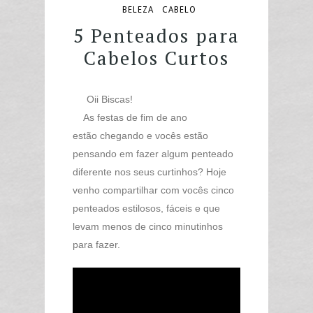
BELEZA
CABELO
5 Penteados para
Cabelos Curtos
Oii Biscas!
As festas de fim de ano
estão
chegando e vocês estão
pensando em fazer algum penteado
diferente nos seus curtinhos? Hoje
venho compartilhar com vocês cinco
penteados estilosos, fáceis e que
levam menos de cinco minutinhos
para fazer.