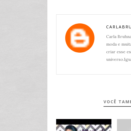
CARLABR
Carla Bruhna,
moda e muita
criar esse e
universo.Igua
VOCÊ TAM