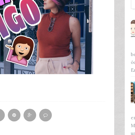
b
ó
Es
e
M
u