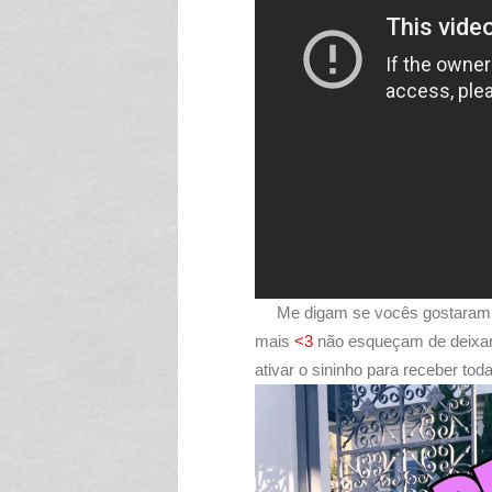
Me digam se vocês gostaram de
mais
<3
não esqueçam de deixar 
ativar o sininho para receber tod