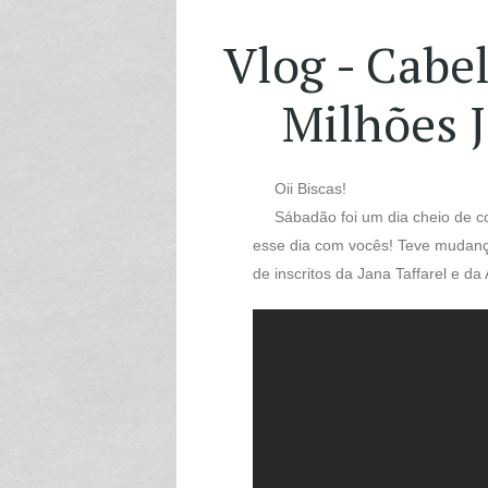
Vlog - Cabel
Milhões 
Oii Biscas!
Sábadão foi um dia cheio de com
esse dia com vocês! Teve mudança 
de inscritos da Jana Taffarel e 