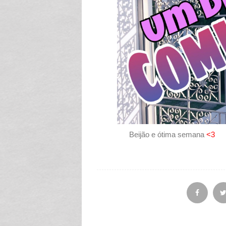
Beijão e ótima semana
<3