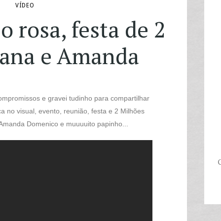
VÍDEO
o rosa, festa de 2
Jana e Amanda
promissos e gravei tudinho para compartilhar
no visual, evento, reunião, festa e 2 Milhões
da Amanda Domenico e muuuuito papinho...
C