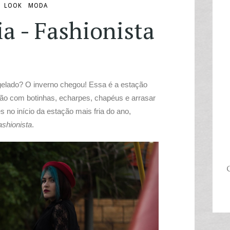
LOOK
MODA
a - Fashionista
elado? O inverno chegou! Essa é a estação
ão com botinhas, echarpes, chapéus e arrasar
ês no início da estação mais fria do ano,
ashionista
.
C