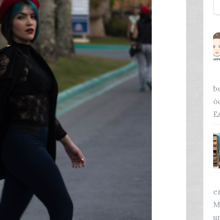
b
ó
Es
e
M
u