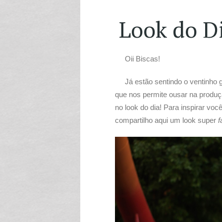
Look do Di
Oii Biscas!
Já estão sentindo o ventinho g
que nos permite ousar na produç
no look do dia! Para inspirar voc
compartilho aqui um look super
f