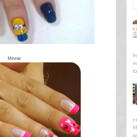
b
Minnie
ó
Es
e
M
u