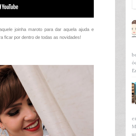
quele joinha maroto para dar aquela ajuda e
 ficar por dentro de todas as novidades!
b
ó
Es
e
M
u