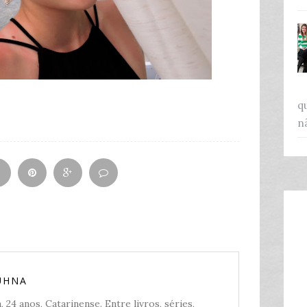
q
n
UHNA
 24 anos, Catarinense. Entre livros, séries,