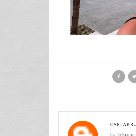
CARLABR
Carla Bruhna,