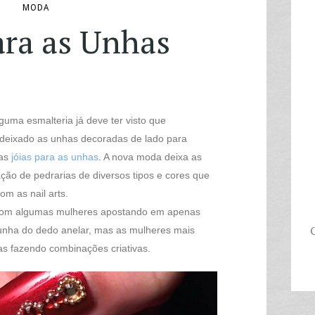
MODA
ara as Unhas
guma esmalteria
já deve ter visto que
 deixado as unhas decoradas de lado para
as
jóias para as unhas
. A nova moda deixa as
ção de pedrarias de diversos tipos e cores que
 as nail arts.
com algumas mulheres apostando em apenas
 unha do dedo anelar, mas as mulheres mais
C
as fazendo combinações criativas.