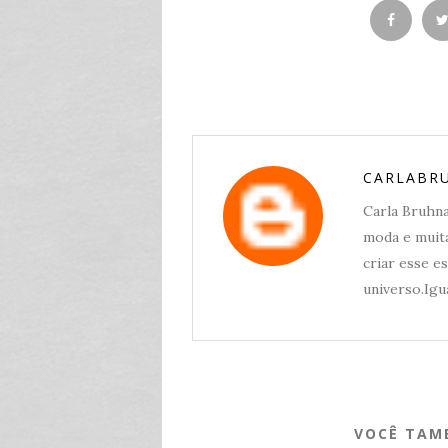
CARLABR
Carla Bruhna,
moda e muita
criar esse e
universo.Igua
VOCÊ TAM