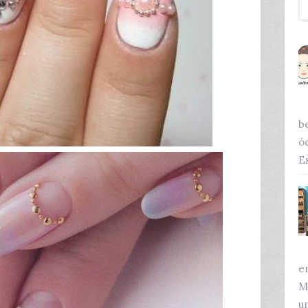
b
ó
Es
e
M
u